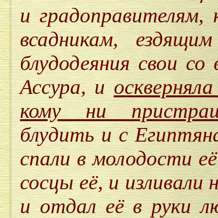
и градоправителям, 
всадникам, ездящи
блудодеяния свои со
Ассура, и
оскверняла
кому ни пристращ
блудить и с Египтян
спали в молодости е
сосцы её, и изливали 
и отдал её в руки л