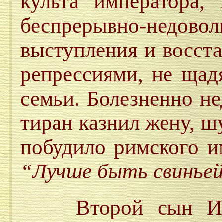
культа императора,
беспрерывно-не
выступления и восст
репрессиями, не щад
семьи. Болезненно н
тиран казнил жену, ш
побудило римского и
“Лучше быть свиньей
Второй сын Ирод