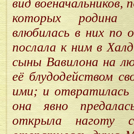
вид военачальников, 
которых родина 
влюбилась в них по о
послала к ним в Хал
сыны Вавилона на лю
её блудодейством св
ими; и отвратилась 
она явно предалас
открыла наготу 