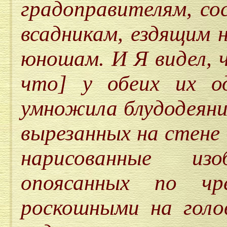
градоправителям, со
всадникам, ездящим 
юношам. И Я видел, ч
что] у обеих их о
умножила блудодеяни
вырезанных на стене
нарисованные изо
опоясанных по чр
роскошными на голо