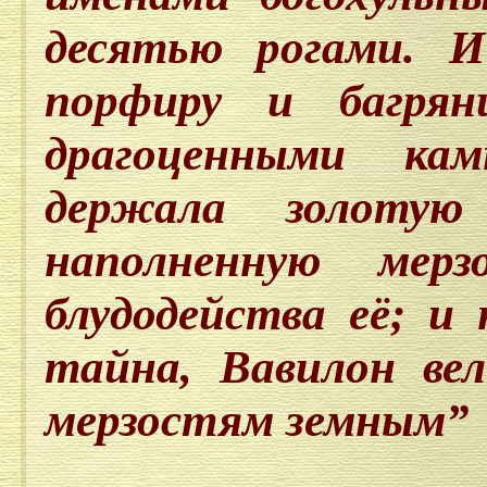
десятью рогами. 
порфиру и багрян
драгоценными ка
держала золотую
наполненную мер
блудодейства её; и 
тайна, Вавилон ве
мерзостям земным”