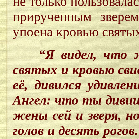
не только пользовала
прирученным звере
упоена кровью святых
“Я видел, что же
святых и кровью сви
её, дивился удивлен
Ангел: что ты диви
жены сей и зверя, н
голов и десять рогов