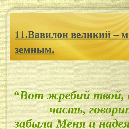
11.Вавилон великий – м
земным.
“Вот жребий твой, 
часть, говори
забыла Меня и надея