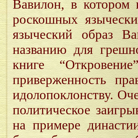
Вавилон, в котором 
роскошных язычески
языческий образ Ва
названию для грешн
книге “Откровени
приверженность прав
идолопоклонству. Оч
политическое заигры
на примере династи