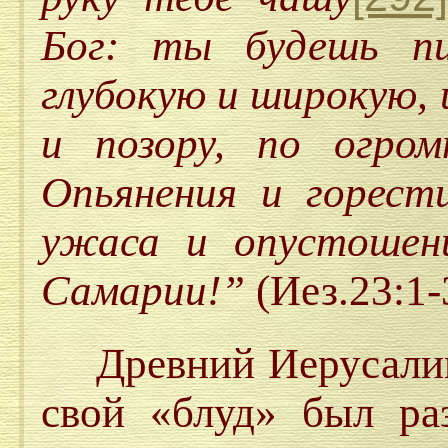
Бог: ты будешь п
глубокую и широкую,
и позору, по огром
Опьянения и горест
ужаса и опустошен
Самарии!”
(Иез.23:1-
Древний Иерусалим, 
свой «блуд» был ра