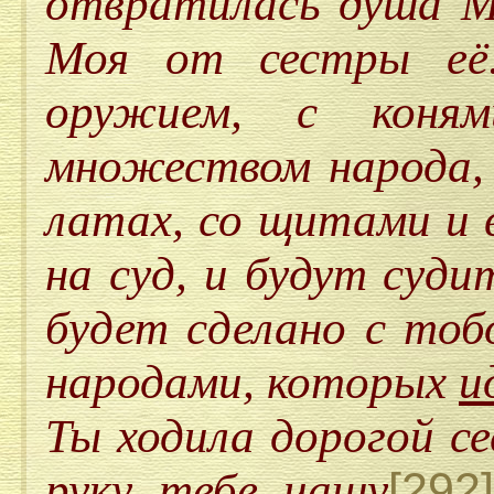
отвратилась душа М
Моя от сестры её
оружием, с коня
множеством народа, 
латах, со щитами и 
на суд, и будут суди
будет сделано с тоб
народами, которых
и
Ты ходила дорогой с
[292]
руку тебе чашу