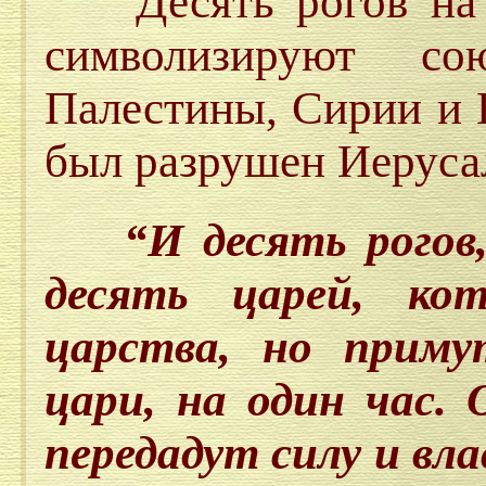
Десять рогов на ба
символизируют со
Палестины, Сирии и 
был разрушен Иеруса
“И десять рогов, 
десять царей, ко
царства, но приму
цари, на один час.
передадут силу и вл