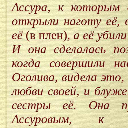
Ассура, к которым 
открыли наготу её, 
её
(в плен)
, а её убил
И она сделалась п
когда совершили на
Оголива, видела это,
любви своей, и блуж
сестры её. Она п
Ассуровым, к о