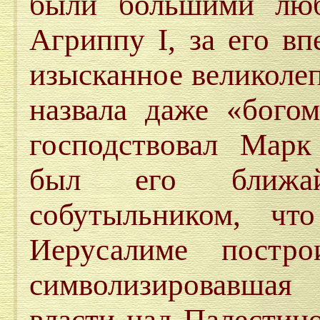
были большими люб
Агриппу I, за его в
изысканное великолеп
назвала даже «бого
господствовал Мар
был его ближа
собутыльником, ч
Иерусалиме постро
символизировавшая
власти над Палестин