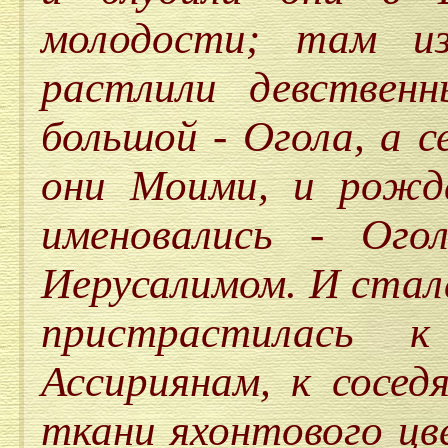
молодости; там и
растлили девствен
большой - Огола, а с
они Моими, и рожда
именовались - Ого
Иерусалимом. И стал
пристрастилась 
Ассириянам, к сосед
ткани яхонтового цв