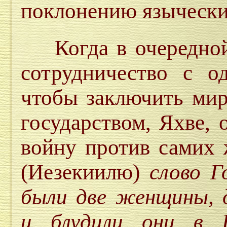
поклонению язычески
Когда в очередной 
сотрудничество с о
чтобы заключить мир
государством, Яхве, 
войну против самих 
(Иезекиилю)
слово Г
были две женщины, 
и блудили они в Е