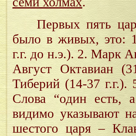
семи холмах
.
Первых пять царей
было в живых, это: 
г.г. до н.э.). 2. Марк А
Август Октавиан (31 
Тиберий (14-37 г.г.). 
Слова “один есть, 
видимо указывают н
шестого царя – Клав