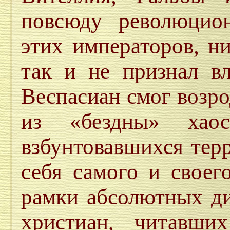
повсюду революцио
этих императоров, ни
так и не признал вл
Веспасиан смог возр
из «бездны» хао
взбунтовавшихся тер
себя самого и своег
рамки абсолютных ди
христиан, читавши