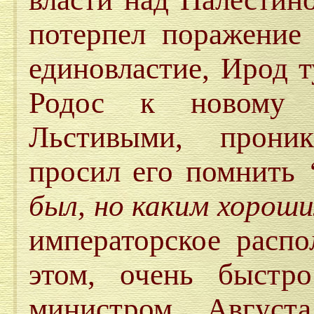
потерпел поражение 
единовластие, Ирод 
Родос к новому 
Льстивыми, прони
просил его помнить
“
был, но каким хороши
императорское распо
этом, очень быстр
министром Август