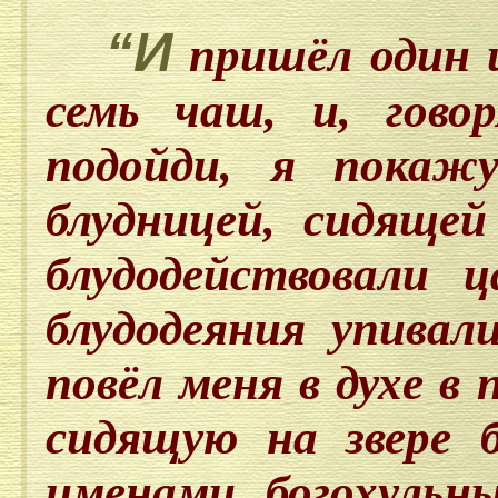
“И
пришёл один 
семь чаш, и, гово
подойди, я покаж
блудницей, сидящей
блудодействовали 
блудодеяния упивал
повёл меня в духе в
сидящую на звере б
именами богохульн