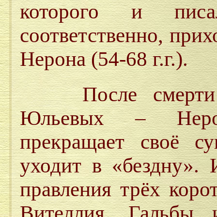
которого и писа
соответственно, прих
Нерона (54-68 г.г.).
После смерти по
Юльевых – Нерон
прекращает своё сущ
уходит в «бездну». 
правления трёх коро
Вителлия, Гальбы 