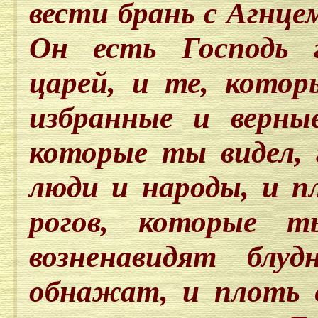
вести брань с Агнце
Он есть Господь 
царей, и те, котор
избранные и верны
которые ты видел, 
люди и народы, и п
рогов, которые т
возненавидят блу
обнажат, и плоть е